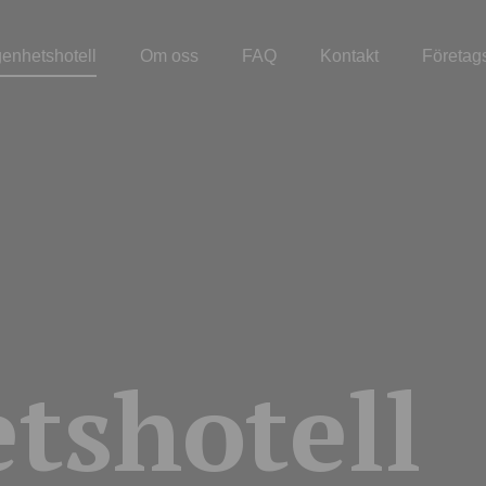
genhetshotell
Om oss
FAQ
Kontakt
Företag
tshotell