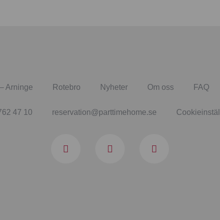
– Arninge
Rotebro
Nyheter
Om oss
FAQ
762 47 10
reservation@parttimehome.se
Cookieinstäl